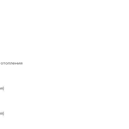
 отопления
я)
я)