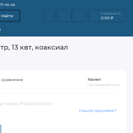
871-45-46
Корзина
0
Найти
0.00 ₽
и
р, 13 квт, коаксиал
Navien
 сравнение
Производитель
д товара: PNDX0013LD001
Нашли дешевле?