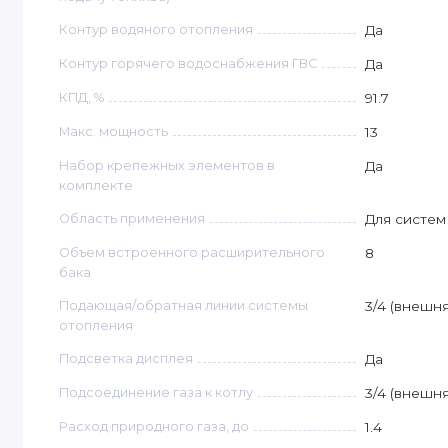
Контур водяного отопления
Да
Контур горячего водоснабжения ГВС
Да
КПД, %
91.7
Макс. мощность
13
Набор крепежных элементов в
Да
комплекте
Область применения
Для систем
Объем встроенного расширительного
8
бака
Подающая/обратная линии системы
3/4 (внешня
отопления
Подсветка дисплея
Да
Подсоединение газа к котлу
3/4 (внешня
Расход природного газа, до
1.4