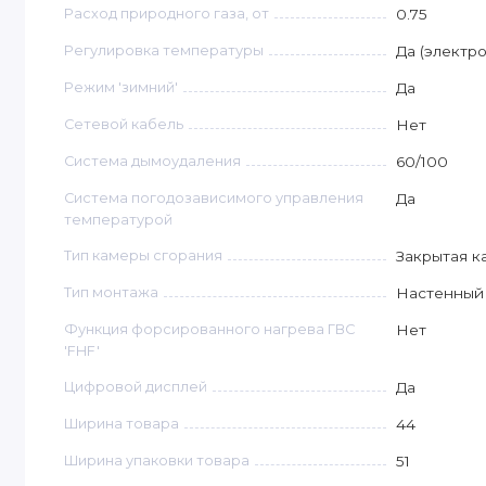
Расход природного газа, от
0.75
Регулировка температуры
Да (электр
Режим 'зимний'
Да
Сетевой кабель
Нет
Система дымоудаления
60/100
Система погодозависимого управления
Да
температурой
Тип камеры сгорания
Закрытая к
Тип монтажа
Настенный
Функция форсированного нагрева ГВС
Нет
'FHF'
Цифровой дисплей
Да
Ширина товара
44
Ширина упаковки товара
51