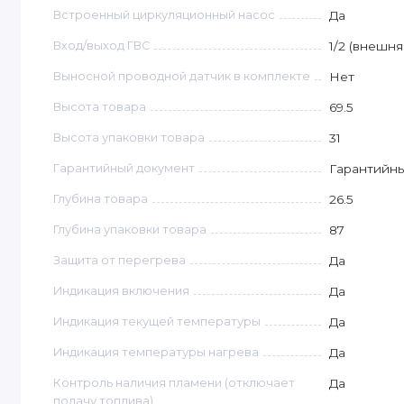
Встроенный циркуляционный насос
Да
Вход/выход ГВС
1/2 (внешня
Выносной проводной датчик в комплекте
Нет
Высота товара
69.5
Высота упаковки товара
31
Гарантийный документ
Гарантийны
Глубина товара
26.5
Глубина упаковки товара
87
Защита от перегрева
Да
Индикация включения
Да
Индикация текущей температуры
Да
Индикация температуры нагрева
Да
Контроль наличия пламени (отключает
Да
подачу топлива)