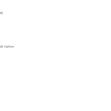
я)
й талон