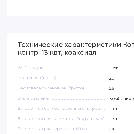
Технические характеристики Котё
контр, 13 квт, коаксиал
Wi-Fi модуль
Нет
Вес товара (нетто)
26
Вес товара с упаковкой (брутто)
26
Вид управления
Комбиниро
Встроенный бойлер косвенного нагрева
Нет
Встроенный программатор 'Program easy'
Нет
Встроенный расширительный бак
Да