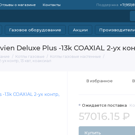
Отзывы о магазине
Контакты
Поддержка
+7(951)
Газовое оборудование
Акции
Производител
en Deluxe Plus -13k COAXIAL 2-ух конт
вание
Котлы газовые
Котлы газовые настенные
ух контр, 13 квт, коаксиал
В избранное
В
Ожидается поставка
Ко
57016.15 ₽
Купить