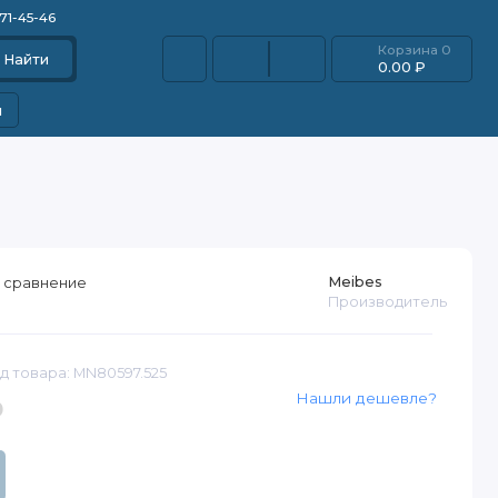
871-45-46
Корзина
0
Найти
0.00 ₽
и
Meibes
 сравнение
Производитель
д товара: MN80597.525
Нашли дешевле?
₽