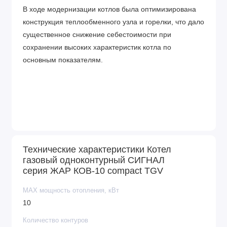
В ходе модернизации котлов была оптимизирована
конструкция теплообменного узла и горелки, что дало
существенное снижение себестоимости при
сохранении высоких характеристик котла по
основным показателям.
Дополнительно это позволило:
Технические характеристики Котел
газовый одноконтурный СИГНАЛ
серия ЖАР КОВ-10 compact TGV
MAX мощность отопления, кВт
10
сделать котел более компактным при сохранении
Количество контуров
высокой эффективности за счет скорости разогрева и