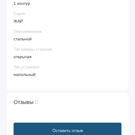
1 контур
скорости потока теплоносителя;
Серия
ЖАР
увеличить прочность и надежность котла;
Теплообменник
стальной
Тип камеры сгорания
упростить обслуживание котла
открытая
Тип установки
напольный
ПРЕИМУЩЕСТВА СЕРИИ «ЖАР»
Отзывы
0
Компактность: Котел можно разместить даже на
кухне, при этом он займет площадь менее 1 м²
Оставить отзыв