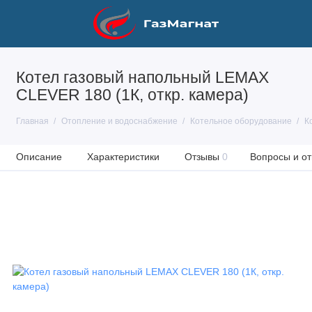
Котел газовый напольный LEMAX
CLEVER 180 (1К, откр. камера)
Главная
Отопление и водоснабжение
Котельное оборудование
К
Описание
Характеристики
Отзывы
0
Вопросы и от