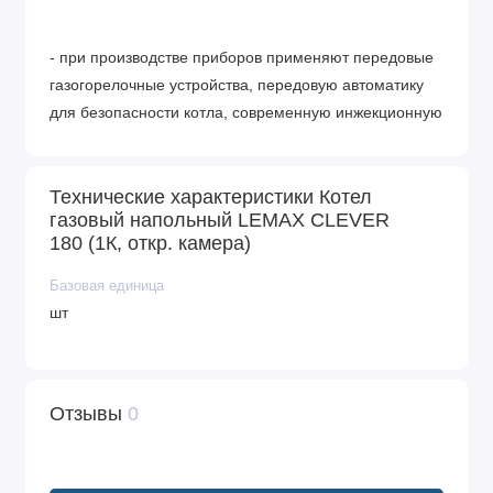
- при производстве приборов применяют передовые
газогорелочные устройства, передовую автоматику
для безопасности котла, современную инжекционную
горелку;
Технические характеристики Котел
газовый напольный LEMAX CLEVER
- теплообменник имеют качественную защиту от
180 (1К, откр. камера)
отрицательного воздействия солей и высокой
температуры с помощью покрытия антикоррозийной
Базовая единица
эмали и ингибирующего состава;
шт
- модуляция мощности достаточно плавная и имеет
Отзывы
0
соотношение 1:3 и гарантирует снижение нагрузки на
компоненты системы отопления, снижает расход
газа;