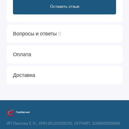
Оставить отзыв
- прибор качественно функционирует при
минимальном отношении объема воды в аппарате к
площади теплообменника;
Вопросы и ответы
0
- газовый аппарат экономный в электропотреблении.
Оплата
Доставка
ИП Павлова Е.Н., ИНН:681201836235, ОГРНИП: 32468000000694