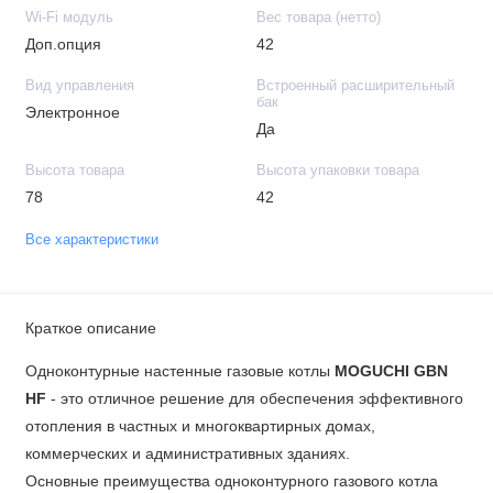
Wi-Fi модуль
Вес товара (нетто)
Доп.опция
42
Вид управления
Встроенный расширительный
бак
Электронное
Да
Высота товара
Высота упаковки товара
78
42
Все характеристики
Краткое описание
Одноконтурные настенные газовые котлы
MOGUCHI GBN
HF
- это отличное решение для обеспечения эффективного
отопления в частных и многоквартирных домах,
коммерческих и административных зданиях.
Основные преимущества одноконтурного газового котла