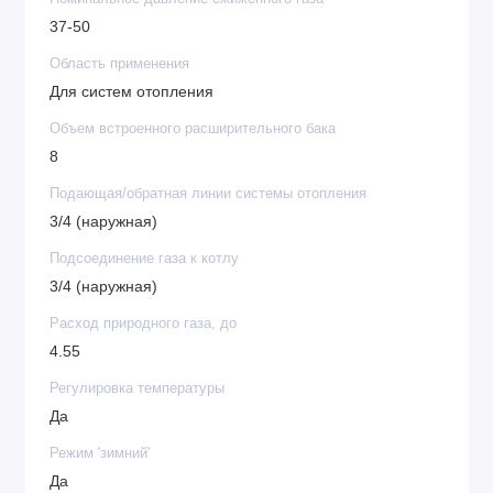
37-50
Область применения
Для систем отопления
Объем встроенного расширительного бака
8
Подающая/обратная линии системы отопления
3/4 (наружная)
Подсоединение газа к котлу
3/4 (наружная)
Расход природного газа, до
4.55
Регулировка температуры
Да
Режим 'зимний'
Да