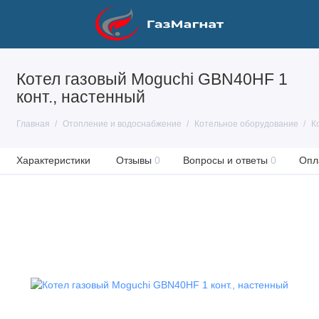
Котел газовый Moguchi GBN40НF 1
конт., настенный
Главная
Отопление и водоснабжение
Котельное оборудование
К
Характеристики
Отзывы
0
Вопросы и ответы
0
Опл