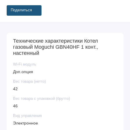
Поделиться
Технические характеристики Котел
газовый Moguchi GBN40НF 1 конт.,
настенный
Wi-Fi модуль
Доп.опция
Вес товара (нетто)
42
Вес товара с упаковкой (брутто)
46
Вид управления
Электронное