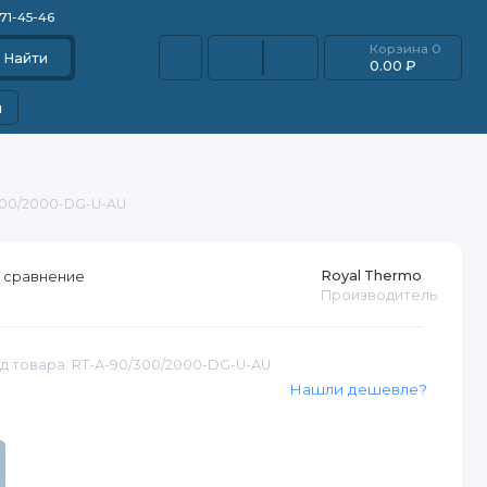
871-45-46
Корзина
0
Найти
0.00 ₽
и
300/2000-DG-U-AU
Royal Thermo
 сравнение
Производитель
д товара: RT-A-90/300/2000-DG-U-AU
Нашли дешевле?