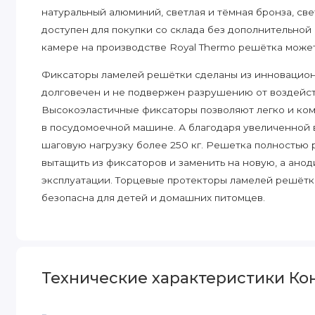
натуральный алюминий, светлая и тёмная бронза, св
доступен для покупки со склада без дополнительной
камере на производстве Royal Thermo решётка может
Фиксаторы ламелей решётки сделаны из инновацион
долговечен и не подвержен разрушению от воздейст
Высокоэластичные фиксаторы позволяют легко и ком
в посудомоечной машине. А благодаря увеличенной
шаговую нагрузку более 250 кг. Решетка полностью
вытащить из фиксаторов и заменить на новую, а ан
эксплуатации. Торцевые протекторы ламелей решётк
безопасна для детей и домашних питомцев.
Широкий модельный ряд.
Модельный ряд выпускаемой продукции включает бо
ATRIUM 5 высот, в том числе, наиболее востребованн
Технические характеристики Ко
также ультратонкие конвекторы глубиной 75 мм для 
подоконники. Ширина изделий 200, 250, 300 и 400 м