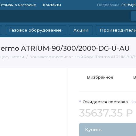
Отзывы о магазине
Контакты
Поддержка
+7(951)
Газовое оборудование
Акции
Производител
hermo ATRIUM-90/300/2000-DG-U-AU
нцесушители
Конвектор внутрипольный Royal Thermo ATRIUM-90/
В избранное
В
Ожидается поставка
Ко
35637.35 ₽
Купить