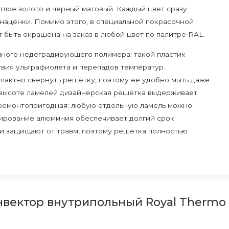
етлое золото и чёрный матовый. Каждый цвет сразу
 наценки. Помимо этого, в специальной покрасочной
 быть окрашена на заказ в любой цвет по палитре RAL.
ного недеградирующего полимера: такой пластик
вия ультрафиолета и перепадов температур.
пактно свернуть решётку, поэтому её удобно мыть даже
 высоте ламелей дизайнерская решётка выдерживает
 ремонтопригодная: любую отдельную ламель можно
одирование алюминия обеспечивает долгий срок
и защищают от травм, поэтому решётка полностью
лее 2000 типоразмеров. В производимой линейке
ые рынком 90 и 110 мм, сверхмощные 150 и 190 мм, а
нвектор внутрипольный Royal Thermo
монтажа в ограниченную по высоте стяжку и
м, длины от 800 до 3000 мм. По индивидуальным