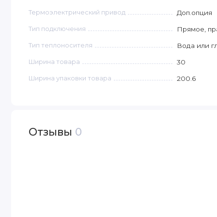
Термоэлектрический привод
Доп.опция
Тип подключения
Прямое, пр
Тип теплоносителя
Вода или г
Ширина товара
30
Ширина упаковки товара
200.6
Отзывы
0