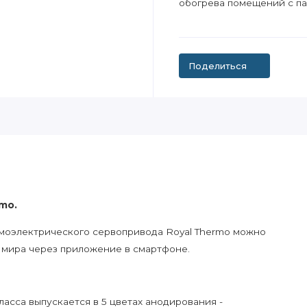
обогрева помещений c п
Поделиться
mo.
рмоэлектрического сервопривода Royal Thermo можно
 мира через приложение в смартфоне.
асса выпускается в 5 цветах анодирования -