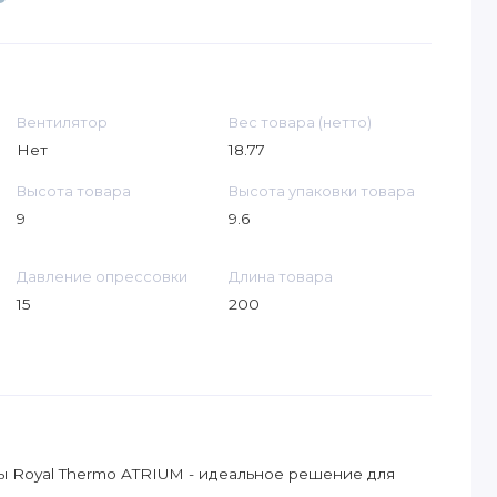
Вентилятор
Вес товара (нетто)
Нет
18.77
Высота товара
Высота упаковки товара
9
9.6
Давление опрессовки
Длина товара
15
200
 Royal Thermo ATRIUM - идеальное решение для