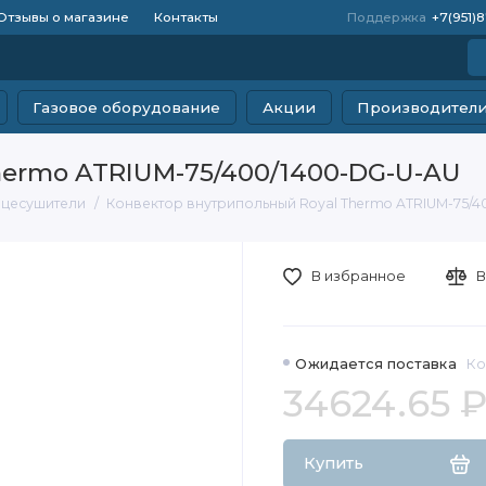
Отзывы о магазине
Контакты
Поддержка
+7(951)
Газовое оборудование
Акции
Производител
hermo ATRIUM-75/400/1400-DG-U-AU
нцесушители
Конвектор внутрипольный Royal Thermo ATRIUM-75/4
В избранное
В
Ожидается поставка
Ко
34624.65 
Купить