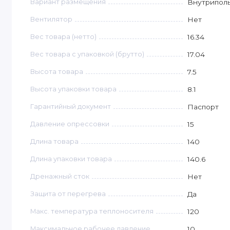
Вариант размещения
Внутрипол
чертежам заказчика завод может производить уника
типоразмеры глубиной 90 и 110 мм всегда доступны н
Вентилятор
Нет
Вес товара (нетто)
16.34
Высокоэффективный теплообменник.
Вес товара с упаковкой (брутто)
17.04
Высокоэффективный теплообменник конвектора спро
чтобы теплоотдача была максимально возможной при
Высота товара
7.5
теплообменника увеличивает площадь конвективного
Высота упаковки товара
8.1
ламелями теплообменника обеспечивает максимальн
Гарантийный документ
Паспорт
Возможность использования различных наборов
Давление опрессовки
15
В зависимости от ширины и высоты конвектора можно
Длина товара
140
Внутреннее резьбовое соединение G1/2 позволяет п
Длина упаковки товара
140.6
сантехники. Со стандартным резьбовым соединение
при котором требуется замена всего теплообменника
Дренажный сток
Нет
Защита от перегрева
Да
Прочный корпус.
Макс. температура теплоносителя
120
Корпус конвектора сделан из оцинкованной стали то
Максимальное рабочее давление
10