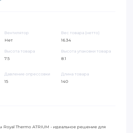
Вентилятор
Вес товара (нетто)
Нет
16.34
Высота товара
Высота упаковки товара
7.5
8.1
Давление опрессовки
Длина товара
15
140
 Royal Thermo ATRIUM - идеальное решение для