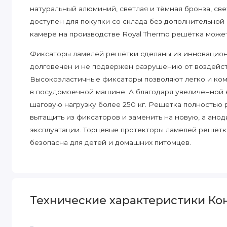
натуральный алюминий, светлая и тёмная бронза, св
доступен для покупки со склада без дополнительной
камере на производстве Royal Thermo решётка может
Фиксаторы ламелей решётки сделаны из инновацион
долговечен и не подвержен разрушению от воздейст
Высокоэластичные фиксаторы позволяют легко и ком
в посудомоечной машине. А благодаря увеличенной
шаговую нагрузку более 250 кг. Решетка полностью
вытащить из фиксаторов и заменить на новую, а ан
эксплуатации. Торцевые протекторы ламелей решётк
безопасна для детей и домашних питомцев.
Широкий модельный ряд.
Модельный ряд выпускаемой продукции включает бо
ATRIUM 5 высот, в том числе, наиболее востребованн
Технические характеристики Ко
также ультратонкие конвекторы глубиной 75 мм для 
подоконники. Ширина изделий 200, 250, 300 и 400 м