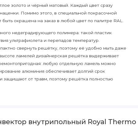
етлое золото и чёрный матовый. Каждый цвет сразу
 наценки. Помимо этого, в специальной покрасочной
 быть окрашена на заказ в любой цвет по палитре RAL.
ного недеградирующего полимера: такой пластик
вия ультрафиолета и перепадов температур.
пактно свернуть решётку, поэтому её удобно мыть даже
 высоте ламелей дизайнерская решётка выдерживает
 ремонтопригодная: любую отдельную ламель можно
одирование алюминия обеспечивает долгий срок
и защищают от травм, поэтому решётка полностью
лее 2000 типоразмеров. В производимой линейке
ые рынком 90 и 110 мм, сверхмощные 150 и 190 мм, а
нвектор внутрипольный Royal Thermo
монтажа в ограниченную по высоте стяжку и
м, длины от 800 до 3000 мм. По индивидуальным