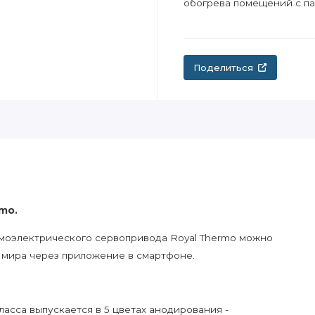
обогрева помещений c п
Поделиться
mo.
рмоэлектрического сервопривода Royal Thermo можно
 мира через приложение в смартфоне.
асса выпускается в 5 цветах анодирования -