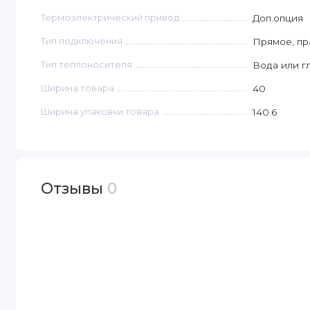
Термоэлектрический привод
Доп.опция
Тип подключения
Прямое, пр
Тип теплоносителя
Вода или г
Ширина товара
40
Ширина упаковки товара
140.6
Отзывы
0