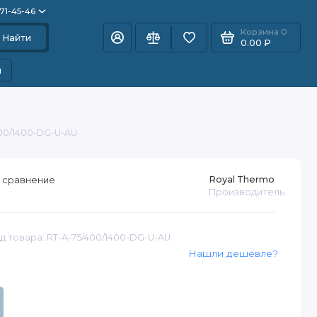
871-45-46
Корзина
0
Найти
0.00 ₽
и
00/1400-DG-U-AU
Royal Thermo
 сравнение
Производитель
д товара: RT-A-75/400/1400-DG-U-AU
Нашли дешевле?
₽