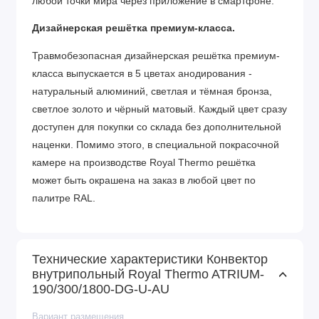
любой точки мира через приложение в смартфоне.
Дизайнерская решётка премиум-класса.
Травмобезопасная дизайнерская решётка премиум-
класса выпускается в 5 цветах анодирования -
натуральный алюминий, светлая и тёмная бронза,
светлое золото и чёрный матовый. Каждый цвет сразу
доступен для покупки со склада без дополнительной
наценки. Помимо этого, в специальной покрасочной
камере на производстве Royal Thermo решётка
может быть окрашена на заказ в любой цвет по
палитре RAL.
Фиксаторы ламелей решётки сделаны из
инновационного недеградирующего полимера: такой
Технические характеристики Конвектор
пластик долговечен и не подвержен разрушению от
внутрипольный Royal Thermo ATRIUM-
воздействия ультрафиолета и перепадов температур.
190/300/1800-DG-U-AU
Высокоэластичные фиксаторы позволяют легко и
компактно свернуть решётку, поэтому её удобно мыть
Вариант размещения