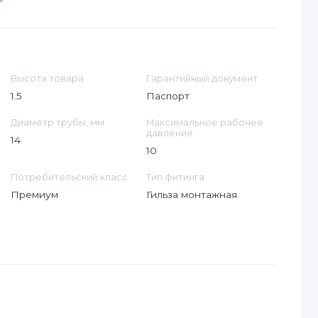
Высота товара
Гарантийный документ
1.5
Паспорт
Диаметр трубы, мм
Максимальное рабочее
давление
14
10
Потребительский класс
Тип фитинга
Премиум
Гильза монтажная