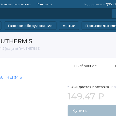
Отзывы о магазине
Контакты
Поддержка
+7(951)
Газовое оборудование
Акции
Производител
RAUTHERM S
1,5 (латунь) RAUTHERM S
В избранное
В
Ожидается поставка
Ко
149.47 ₽
Купить