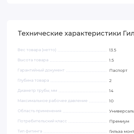
Технические характеристики Гил
Вес товара (нетто)
13.5
Высота товара
1.5
Гарантийный документ
Паспорт
Глубина товара
2
Диаметр трубы, мм
14
Максимальное рабочее давление
10
Область применения
Универсал
Потребительский класс
Премиум
Тип фитинга
Гильза мон