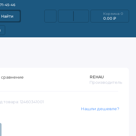
871-45-46
Корзина
0
Найти
0.00 ₽
и
REHAU
 сравнение
Производитель
д товара: 12460341001
Нашли дешевле?